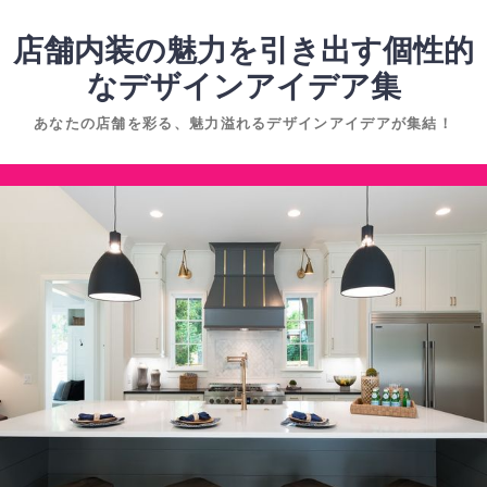
コ
ン
店舗内装の魅力を引き出す個性的
テ
なデザインアイデア集
ン
あなたの店舗を彩る、魅力溢れるデザインアイデアが集結！
ツ
へ
コ
ス
ン
キ
テ
ッ
ン
プ
ツ
へ
ス
キ
ッ
プ