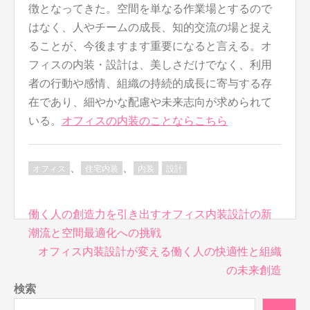
徴となってきた。空間を単なる作業場とするので
はなく、人やチームの成長、知的交流の場と捉え
ることが、今後ますます重要になると言える。オ
フィスの内装・設計は、美しさだけでなく、利用
者の行動や感情、組織の持続的成長に寄与する存
在であり、細やかな配慮や未来志向が求められて
いる。
オフィスの内装のことならこちら
、
、
オフィス
住宅内装
内装
設計
投
働く人の創造力を引き出すオフィス内装設計の新
稿
潮流と空間最適化への挑戦
ナ
オフィス内装設計が変える働く人の快適性と組織
ビ
の未来創造
ゲ
検索
ー