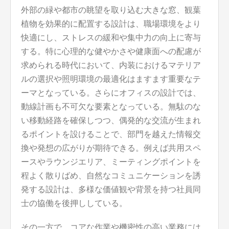
外部の緑や都市の眺望を取り込む大きな窓、観葉
植物を効果的に配置する設計は、職場環境をより
快適にし、ストレスの緩和や集中力の向上に寄与
する。特に心理的な健やかさや健康面への配慮が
求められる時代において、内装におけるマテリア
ルの選択や照明環境の最適化はますます重要なテ
ーマとなっている。さらにオフィスの設計では、
動線計画も不可欠な要素となっている。無駄のな
い移動経路を確保しつつ、偶発的な交流が生まれ
るポイントを設けることで、部門を越えた情報交
換や発想の広がりが期待できる。例えば共用スペ
ースやラウンジエリア、ミーティングポイントを
程よく散りばめ、自然なコミュニケーションを誘
発する設計は、多様な価値観や背景を持つ社員同
士の協働を後押ししている。
その一方で、コアな作業や機密性の高い業務には