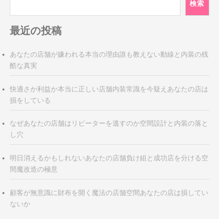
シ
検索
ョ
ン
最近の投稿
あなたの店舗が嫌われる本当の理由誰も教えない動線と内装の残
酷な真実
快適さか利益か本当に正しい店舗内装常識を今疑えあなたの店は
損をしている
なぜあなたの店舗はリピーターを逃すのか空間設計と内装の落と
し穴
明日消えるかもしれないあなたの店舗負け組と成功店を分ける空
間魔改造の極意
顧客が無意識に財布を開く魔法の店舗空間あなたの店は損してい
ないか