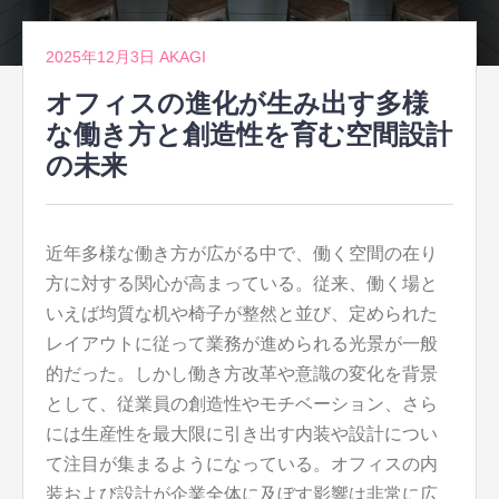
2025年12月3日
AKAGI
オフィスの進化が生み出す多様
な働き方と創造性を育む空間設計
の未来
近年多様な働き方が広がる中で、働く空間の在り
方に対する関心が高まっている。
従来、働く場と
いえば均質な机や椅子が整然と並び、定められた
レイアウトに従って業務が進められる光景が一般
的だった。しかし働き方改革や意識の変化を背景
として、従業員の創造性やモチベーション、さら
には生産性を最大限に引き出す内装や設計につい
て注目が集まるようになっている。オフィスの内
装および設計が企業全体に及ぼす影響は非常に広