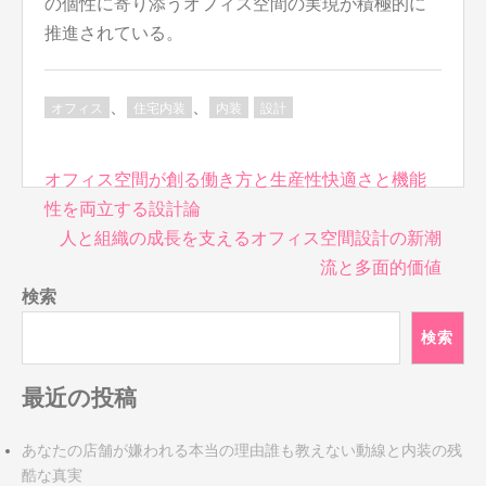
の個性に寄り添うオフィス空間の実現が積極的に
推進されている。
、
、
オフィス
住宅内装
内装
設計
投
オフィス空間が創る働き方と生産性快適さと機能
稿
性を両立する設計論
ナ
人と組織の成長を支えるオフィス空間設計の新潮
ビ
流と多面的価値
ゲ
検索
ー
シ
検索
ョ
ン
最近の投稿
あなたの店舗が嫌われる本当の理由誰も教えない動線と内装の残
酷な真実