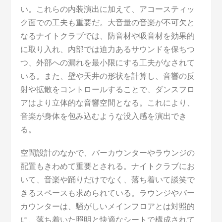
い。これらの内装演出に加えて、アコースティッ
ク面での工夫も重要だ。大音量の音楽が不可欠と
なるナイトクラブでは、防音材や吸音材を効果的
に取り入れ、内部では迫力あるサウンドを保ちつ
つ、外部への漏れを最小限にする工夫がなされて
いる。また、壁や天井の形状を計算し、音響の反
射や拡散をコントロールすることで、ダンスフロ
アはより立体的な音響空間となる。これにより、
音楽が身体を包み込むような没入感を演出でき
る。
空間設計のなかで、バーカウンターやラウンジの
配置もきわめて重要とされる。ナイトクラブにお
いて、音楽や踊りだけでなく、落ち着いて談笑で
きるスペースも求められている。ラウンジやバー
カウンターは、騒がしいメインフロアとは対照的
に、落ち着いた照明と快適なシートで構成されて