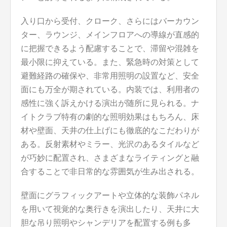
入り口から受付、クローク、さらにはバーカウン
ター、ラウンジ、メインフロアへの導線が直感的
に把握できるよう配慮することで、滞留や混雑を
最小限に抑えている。また、緊急時の対策として
避難経路の確保や、非常用照明の設置など、安全
面にも万全が期されている。内装では、利用者の
感性に強く訴えかける演出が随所に見られる。ナ
イトクラブ特有の劇的な照明効果はもちろん、床
材や壁面、天井の仕上げにも徹底的なこだわりが
ある。反射素材やミラー、光沢のあるタイルなど
が巧妙に配置され、さまざまなライティングと融
合することで非日常的な雰囲気が生み出される。
壁面にグラフィックアートや立体的な装飾パネル
を用いて視覚的な奥行きを演出したり、天井に大
胆な吊り照明やシャンデリアを配置する例も多