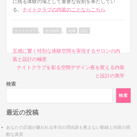
に残る体験の場として重要な役割を果たしてい
る。
ナイトクラブの内装のことならこちら
、
、
ナイトクラブ
住宅内装
内装
設計
投
五感に響く特別な体験空間を実現するサロンの内
稿
装と設計の極意
ナ
ナイトクラブを彩る空間デザイン夜を変える内装
ビ
と設計の美学
ゲ
検索
ー
シ
検索
ョ
ン
最近の投稿
あなたの店舗が嫌われる本当の理由誰も教えない動線と内装の残
酷な真実