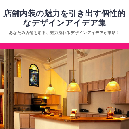
コ
ン
店舗内装の魅力を引き出す個性的
テ
なデザインアイデア集
ン
あなたの店舗を彩る、魅力溢れるデザインアイデアが集結！
ツ
へ
コ
ス
ン
キ
テ
ッ
ン
プ
ツ
へ
ス
キ
ッ
プ