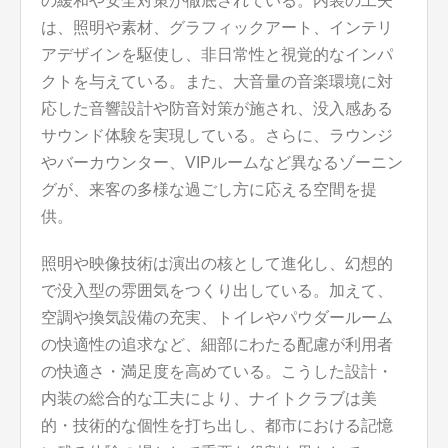
の緩和や安全対策が徹底されている。内装の工夫
は、照明や素材、グラフィックアート、インテリ
アデザインを駆使し、非日常性と視覚的なインパ
クトを与えている。また、大音量の音楽環境に対
応した音響設計や防音対策が施され、没入感ある
サウンド体験を実現している。さらに、ラウンジ
やバーカウンター、VIPルームなど異なるゾーニン
グが、来客の多様な過ごし方に応える空間を提
供。
照明や映像技術は演出の核として進化し、幻想的
で没入型の雰囲気をつくり出している。加えて、
空調や換気設備の充実、トイレやパウダールーム
の快適性の追求など、細部にわたる配慮が利用者
の快適さ・満足度を高めている。こうした設計・
内装の総合的な工夫により、ナイトクラブは美
的・技術的な個性を打ち出し、都市における記憶